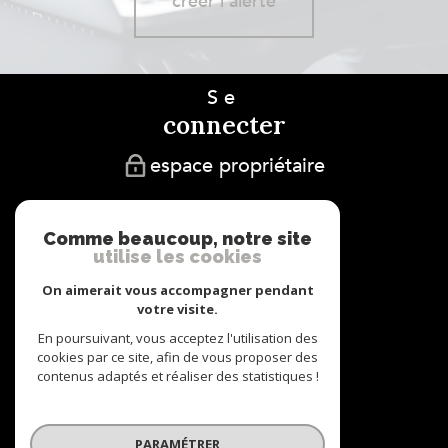
créer l'alerte
Se
connecter
espace propriétaire
Nous
adhérons
Comme beaucoup, notre site
utilise les cookies
On aimerait vous accompagner pendant
votre visite.
En poursuivant, vous acceptez l'utilisation des
cookies par ce site, afin de vous proposer des
Nous
contenus adaptés et réaliser des statistiques !
suivre
PARAMÉTRER