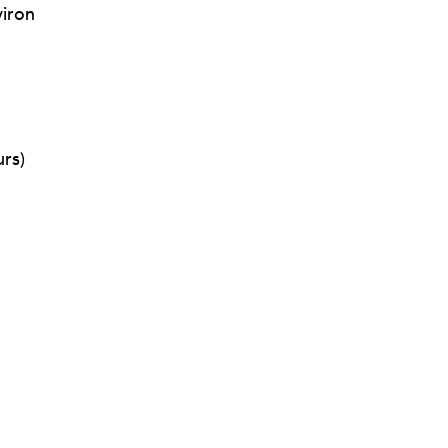
viron
rs)