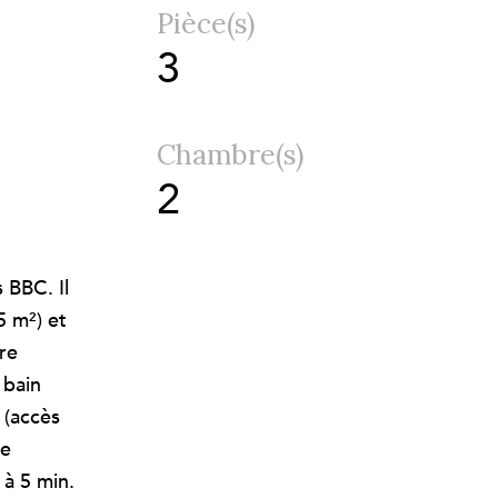
Pièce(s)
3
Chambre(s)
2
 BBC. Il
5 m²) et
re
 bain
 (accès
de
 à 5 min.