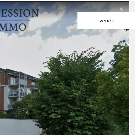
de l'ancien
Localisation
1
Budget
vendu
Chevigny-Saint-Sauveur
3 Pièces
aucune annonce trouvée