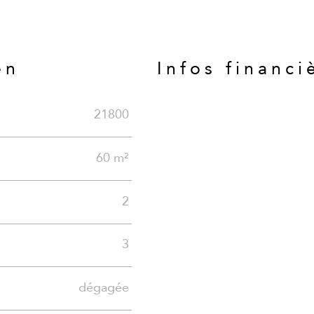
en
Infos financi
21800
Caractéristiques
Valeurs
60 m²
2
3
dégagée