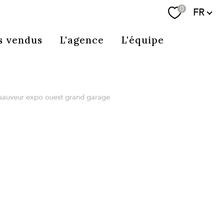
Langue
0
FR
Se connecter
s vendus
L'agence
L'équipe
t sauveur expo ouest grand garage