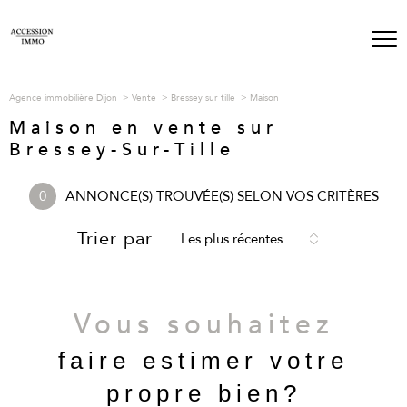
Agence immobilière Dijon
Vente
Bressey sur tille
Maison
Maison en vente sur
Bressey-Sur-Tille
0
ANNONCE(S) TROUVÉE(S) SELON VOS CRITÈRES
Trier par
Les plus récentes
Vous souhaitez
faire estimer votre
propre bien?