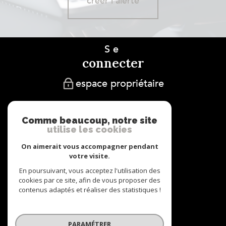
créer l'alerte
Se
connecter
espace propriétaire
Nous
adhérons
Comme beaucoup, notre site
utilise les cookies
On aimerait vous accompagner pendant
votre visite.
En poursuivant, vous acceptez l'utilisation des
cookies par ce site, afin de vous proposer des
Nous
contenus adaptés et réaliser des statistiques !
suivre
PARAMÉTRER