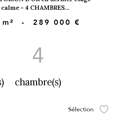
u calme - 4 CHAMBRES...
 m²
-
289 000 €
4
)
chambre(s)
Sélection
Sélectionner