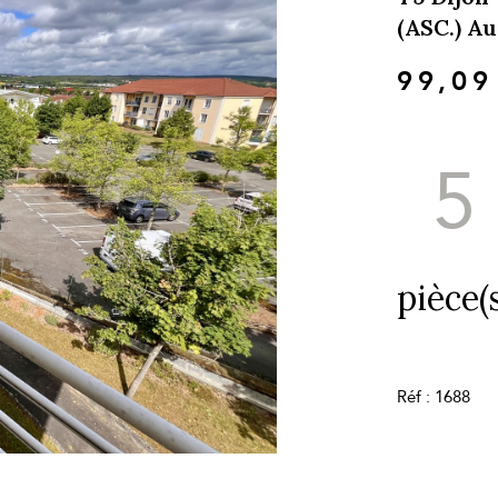
(ASC.) A
99,09
5
pièce(s
Réf : 1688