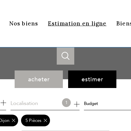
Nos biens
Estimation en ligne
Bien
acheter
estimer
de l'ancien
Localisation
1
Budget
Dijon
5 Pièces