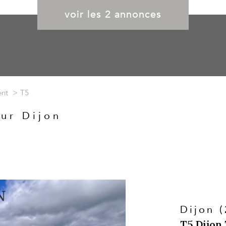
voir les
2
annonces
nt
T5
ur Dijon
Dijon 
T5 Dijon