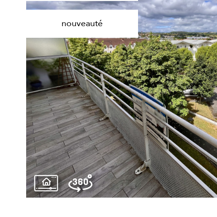
nouveauté
voir le
bien