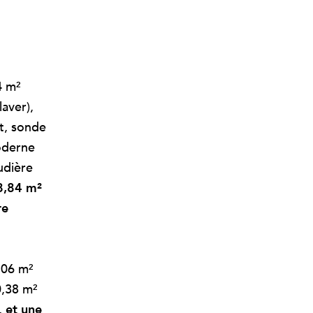
4 m²
aver),
et, sonde
oderne
udière
28,84 m²
re
,06 m²
0,38 m²
,
et une