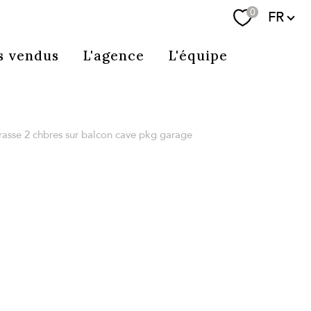
Langue
0
FR
Se connecter
s vendus
L'agence
L'équipe
errasse 2 chbres sur balcon cave pkg garage