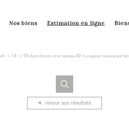
Nos biens
Estimation en ligne
Bien
nt
T4
T4 dijon toison d or renove 87 m s sejour cuisine sur t
retour aux résultats
acheter
estimer