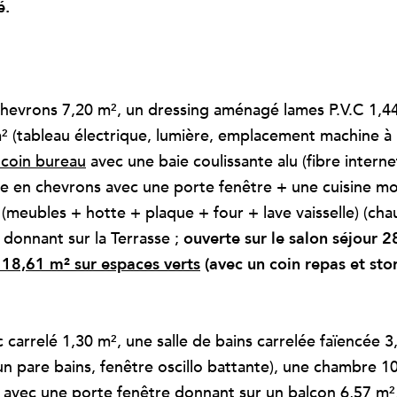
é.
chevrons 7,20 m², un dressing aménagé lames P.V.C 1,4
m² (tableau électrique, lumière, emplacement machine à l
 coin bureau
avec une baie coulissante alu (fibre intern
ose en chevrons avec une porte fenêtre + une cuisine m
meubles + hotte + plaque + four + lave vaisselle) (cha
 donnant sur la Terrasse ;
ouverte sur le salon séjour 
,61 m² sur espaces verts
(avec un coin repas et sto
carrelé 1,30 m², une salle de bains carrelée faïencée 3
n pare bains, fenêtre oscillo battante), une chambre 1
 avec une porte fenêtre donnant sur un balcon 6,57 m²