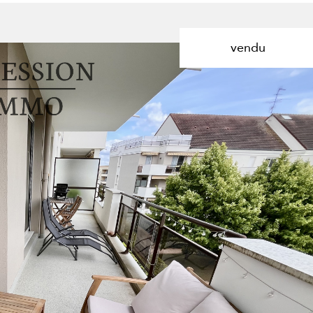
de l'ancien
Localisation
1
Budget
vendu
Dijon
4 Pièces
voir les
3
annonces