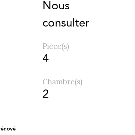
Nous
consulter
Pièce(s)
4
Chambre(s)
2
rénové