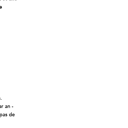
e
s
.
r an -
 pas de