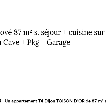
é 87 m² s. séjour + cuisine sur
n Cave + Pkg + Garage
é
: Un appartement T4 Dijon TOISON D'OR de 87 m² 