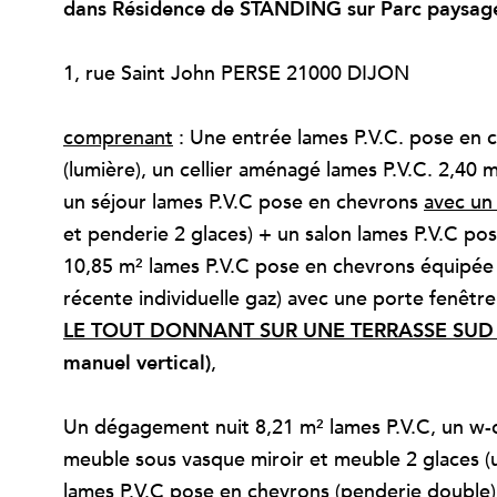
dans Résidence de STANDING sur Parc paysag
1, rue Saint John PERSE 21000 DIJON
comprenant
: Une entrée lames P.V.C. pose en 
(lumière), un cellier aménagé lames P.V.C. 2,40 
un séjour lames P.V.C pose en chevrons
avec un
et penderie 2 glaces) + un salon lames P.V.C p
10,85 m² lames P.V.C pose en chevrons équipée (
récente individuelle gaz) avec une porte fenêtre
LE TOUT DONNANT SUR UNE TERRASSE SUD 18
manuel vertical)
,
Un dégagement nuit 8,21 m² lames P.V.C, un w-c 
meuble sous vasque miroir et meuble 2 glaces (u
lames P.V.C pose en chevrons (penderie double)