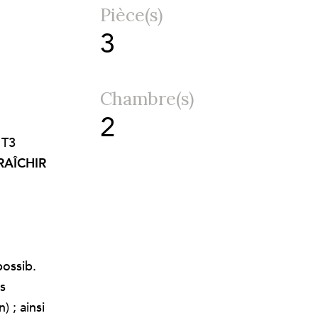
Pièce(s)
3
Chambre(s)
2
 T3
RAÎCHIR
possib.
ns
 ; ainsi