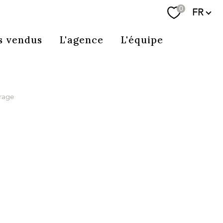
Langue
0
FR
Se connecter
s vendus
L'agence
L'équipe
arage