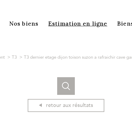
Nos biens
Estimation en ligne
Bien
nt
T3
T3 dernier etage dijon toison suzon a rafraichir cave g
retour aux résultats
acheter
estimer