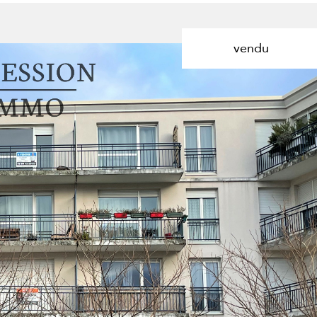
de l'ancien
Localisation
1
Budget
vendu
Dijon
3 Pièces
voir les
3
annonces