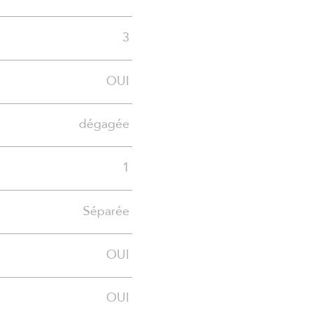
3
OUI
dégagée
1
Séparée
OUI
OUI