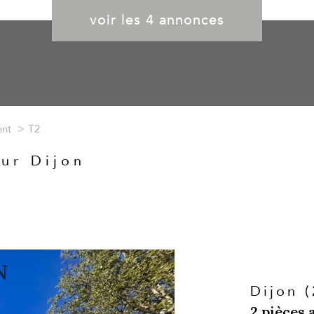
voir les
4
annonces
nt
T2
ur Dijon
Dijon 
2 pièces