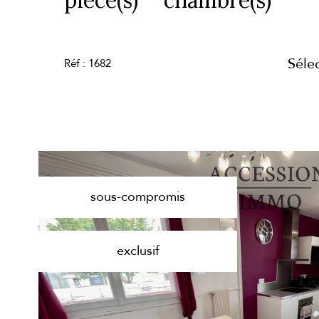
Séle
Réf : 1682
sous-compromis
exclusif
voir le