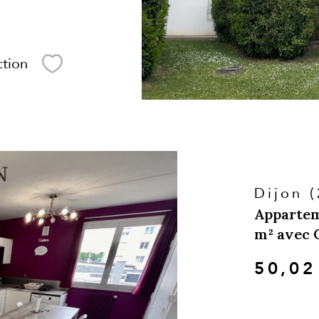
ction
Sélectionner
Dijon 
Appartem
m² avec C
50,02