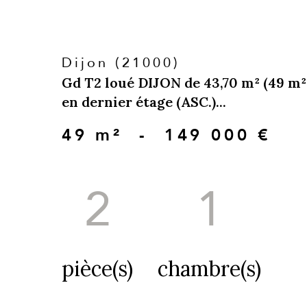
Dijon (21000)
Gd T2 loué DIJON de 43,70 m² (49 m² 
en dernier étage (ASC.)...
49 m²
-
149 000 €
2
1
pièce(s)
chambre(s)