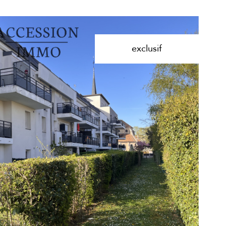
exclusif
voir le
bien