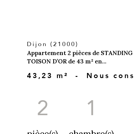
Dijon (21000)
Appartement 2 pièces de STANDING 
TOISON D’OR de 43 m² en...
43,23 m²
-
Nous cons
2
1
pièce(s)
chambre(s)