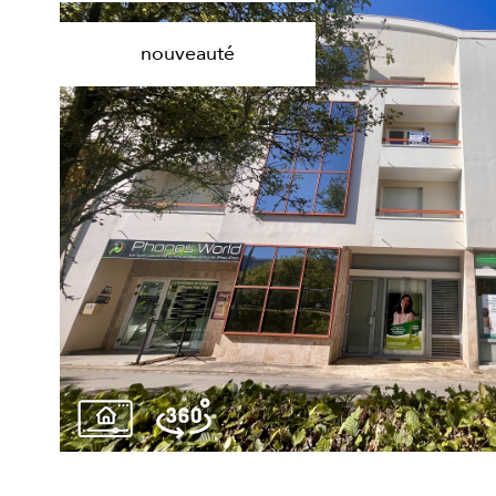
nouveauté
voir le
bien