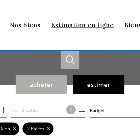
Nos biens
Estimation en ligne
Bien
acheter
estimer
de l'ancien
Localisation
1
Budget
Dijon
2 Pièces