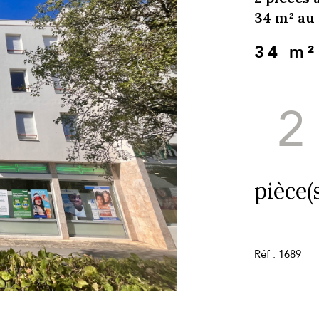
34 m² au 
34 m²
2
pièce(s
Réf : 1689